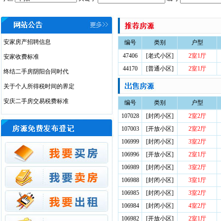
安家房产招聘信息
编号
类别
户型
47406
[老式小区]
2室1厅
安家收费标准
44170
[普通小区]
2室1厅
终结二手房阴阳合同时代
关于个人所得税时间的界定
安庆二手房交易税费标准
编号
类别
户型
107028
[封闭小区]
2室2厅
107003
[开放小区]
2室2厅
106999
[封闭小区]
3室2厅
106996
[开放小区]
2室1厅
106989
[封闭小区]
3室2厅
106988
[封闭小区]
3室1厅
106985
[封闭小区]
3室2厅
106984
[封闭小区]
4室2厅
106982
[开放小区]
2室1厅