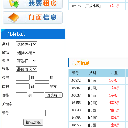
106978
[开放小区]
3室1厅
类别
区域
类型
装修
编号
类别
户型
楼层
到
层
106872
[门面]
1室0厅
面积
到
平方
106867
[门面]
1室0厅
价格
到
106837
[门面]
1室0厅
106156
[门面]
4室2厅
关键字
106040
[门面]
2室1厅
编号
104998
[门面]
1室0厅
104956
[门面]
1室0厅