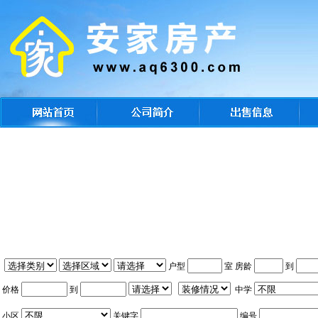
户型
室 房龄
到
价格
到
中学
小区
关键字
编号