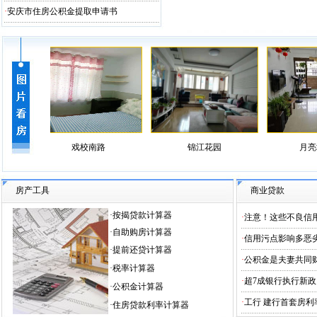
·
安庆市住房公积金提取申请书
戏校南路
锦江花园
月亮城小区
房产工具
商业贷款
·
按揭贷款计算器
·
注意！这些不良信
·
自助购房计算器
·
信用污点影响多恶劣
·
提前还贷计算器
·
公积金是夫妻共同财
·
税率计算器
·
超7成银行执行新政
·
公积金计算器
·
工行 建行首套房利率
·
住房贷款利率计算器